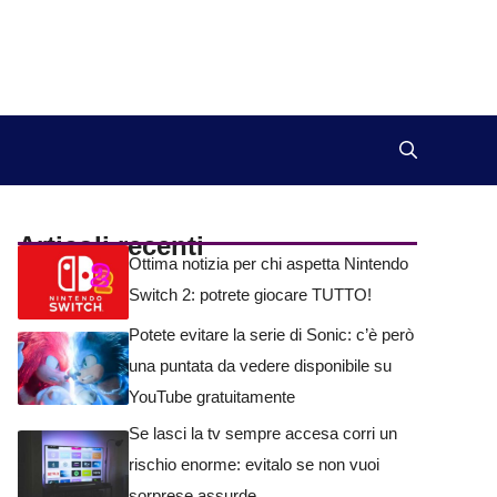
Articoli recenti
Ottima notizia per chi aspetta Nintendo
Switch 2: potrete giocare TUTTO!
Potete evitare la serie di Sonic: c’è però
una puntata da vedere disponibile su
YouTube gratuitamente
Se lasci la tv sempre accesa corri un
rischio enorme: evitalo se non vuoi
sorprese assurde