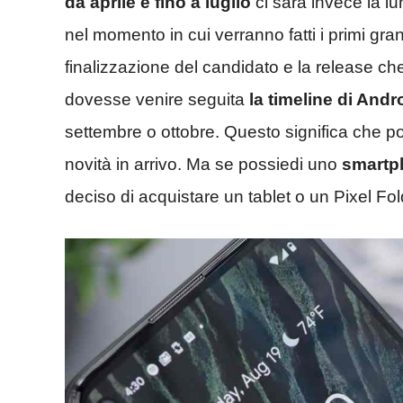
da aprile e fino a luglio
ci sarà invece la lu
nel momento in cui verranno fatti i primi grand
finalizzazione del candidato e la release c
dovesse venire seguita
la timeline di Andr
settembre o ottobre. Questo significa che pot
novità in arrivo. Ma se possiedi uno
smartp
deciso di acquistare un tablet o un Pixel Fo