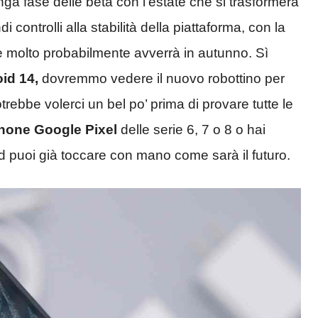
nga fase delle beta con l’estate che si trasformerà
i controlli alla stabilità della piattaforma, con la
he molto probabilmente avverrà in autunno. Sì
oid 14,
dovremmo vedere il nuovo robottino per
rebbe volerci un bel po’ prima di provare tutte le
hone Google Pixel
delle serie 6, 7 o 8 o hai
ld puoi già toccare con mano come sarà il futuro.