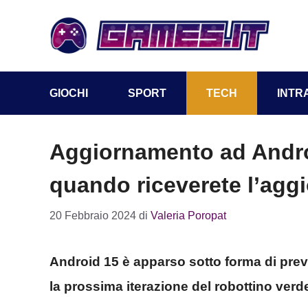
Vai
al
contenuto
GIOCHI
SPORT
TECH
INTR
Aggiornamento ad Andro
quando riceverete l’ag
20 Febbraio 2024
di
Valeria Poropat
Android 15 è apparso sotto forma di prev
la prossima iterazione del robottino ve