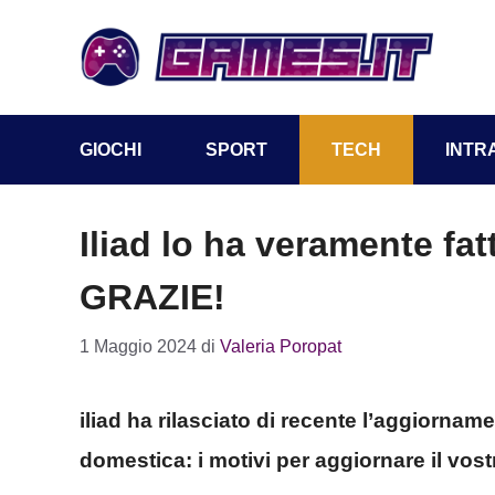
Vai
al
contenuto
GIOCHI
SPORT
TECH
INTR
Iliad lo ha veramente fat
GRAZIE!
1 Maggio 2024
di
Valeria Poropat
iliad ha rilasciato di recente l’aggiornamen
domestica: i motivi per aggiornare il vost