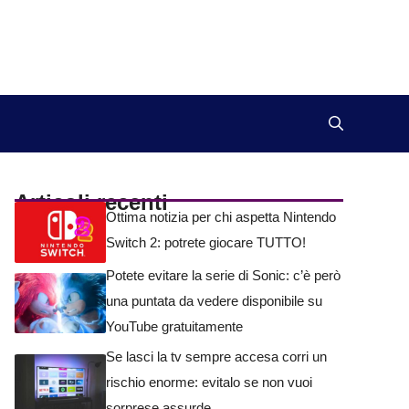
Articoli recenti
Ottima notizia per chi aspetta Nintendo
Switch 2: potrete giocare TUTTO!
Potete evitare la serie di Sonic: c’è però
una puntata da vedere disponibile su
YouTube gratuitamente
Se lasci la tv sempre accesa corri un
rischio enorme: evitalo se non vuoi
sorprese assurde