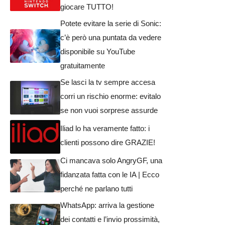
giocare TUTTO!
Potete evitare la serie di Sonic:
c’è però una puntata da vedere
disponibile su YouTube
gratuitamente
Se lasci la tv sempre accesa
corri un rischio enorme: evitalo
se non vuoi sorprese assurde
Iliad lo ha veramente fatto: i
clienti possono dire GRAZIE!
Ci mancava solo AngryGF, una
fidanzata fatta con le IA | Ecco
perché ne parlano tutti
WhatsApp: arriva la gestione
dei contatti e l’invio prossimità,