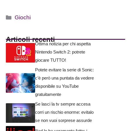
Categorie
Giochi
Articoli recenti
Ottima notizia per chi aspetta
Nintendo Switch 2: potrete
giocare TUTTO!
Potete evitare la serie di Sonic:
c’è però una puntata da vedere
disponibile su YouTube
gratuitamente
Se lasci la tv sempre accesa
corri un rischio enorme: evitalo
se non vuoi sorprese assurde
Iliad lo ha veramente fatto: i