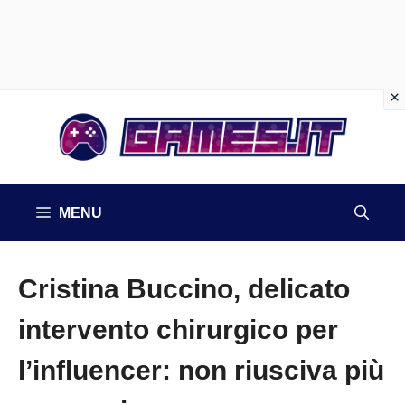
Vai
al
contenuto
MENU
Cristina Buccino, delicato
intervento chirurgico per
l’influencer: non riusciva più