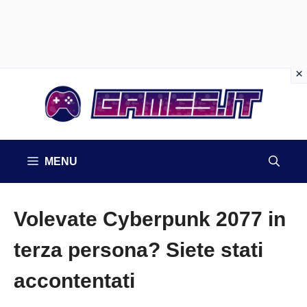
Vai
al
contenuto
MENU
Volevate Cyberpunk 2077 in
terza persona? Siete stati
accontentati