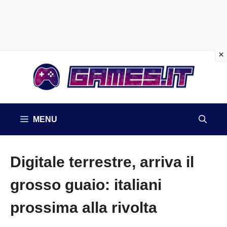
Vai
al
contenuto
MENU
Digitale terrestre, arriva il
grosso guaio: italiani
prossima alla rivolta