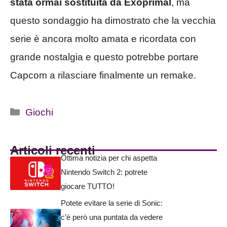
stata ormai sostituita da Exoprimal
, ma
questo sondaggio ha dimostrato che la vecchia
serie è ancora molto amata e ricordata con
grande nostalgia e questo potrebbe portare
Capcom a rilasciare finalmente un remake.
Categorie
Giochi
Articoli recenti
Ottima notizia per chi aspetta
Nintendo Switch 2: potrete
giocare TUTTO!
Potete evitare la serie di Sonic:
c’è però una puntata da vedere