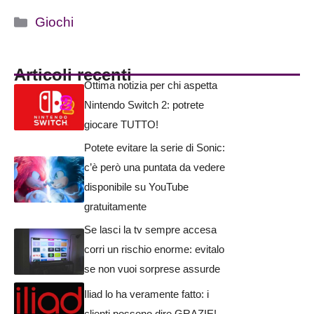
Categorie
Giochi
Articoli recenti
Ottima notizia per chi aspetta
Nintendo Switch 2: potrete
giocare TUTTO!
Potete evitare la serie di Sonic:
c’è però una puntata da vedere
disponibile su YouTube
gratuitamente
Se lasci la tv sempre accesa
corri un rischio enorme: evitalo
se non vuoi sorprese assurde
Iliad lo ha veramente fatto: i
clienti possono dire GRAZIE!