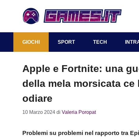
Vai
al
contenuto
GIOCHI
SPORT
TECH
INTR
Apple e Fortnite: una gu
della mela morsicata ce l
odiare
10 Marzo 2024
di
Valeria Poropat
Problemi su problemi nel rapporto tra Ep