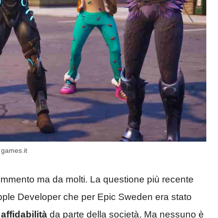
 games.it
ommento ma da molti. La questione più recente
 Apple Developer che per Epic Sweden era stato
ffidabilità
da parte della società. Ma nessuno è