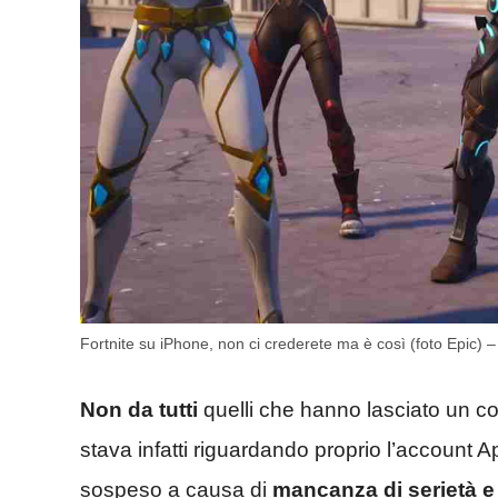
Fortnite su iPhone, non ci crederete ma è così (foto Epic) –
Non da tutti
quelli che hanno lasciato un c
stava infatti riguardando proprio l’account
sospeso a causa di
mancanza di serietà e a