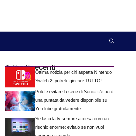
Articoli recenti
Ottima notizia per chi aspetta Nintendo
Switch 2: potrete giocare TUTTO!
Potete evitare la serie di Sonic: c’è però
una puntata da vedere disponibile su
YouTube gratuitamente
Se lasci la tv sempre accesa corri un
rischio enorme: evitalo se non vuoi
sorprese assurde