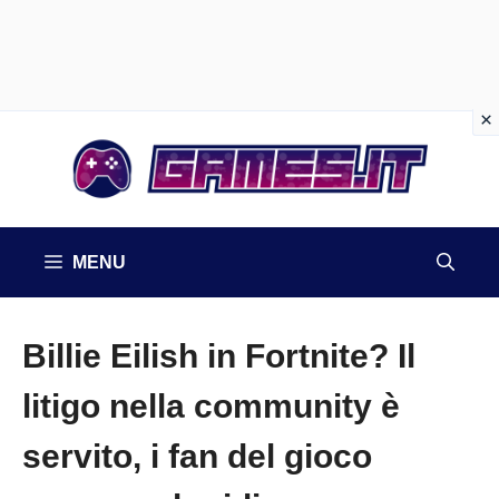
Vai
al
contenuto
MENU
Billie Eilish in Fortnite? Il
litigo nella community è
servito, i fan del gioco