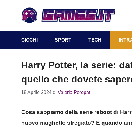
Vai
al
contenuto
GIOCHI
SPORT
TECH
INTR
Harry Potter, la serie: da
quello che dovete saper
18 Aprile 2024
di
Valeria Poropat
Cosa sappiamo della serie reboot di Harry 
nuovo maghetto sfregiato? E quando an