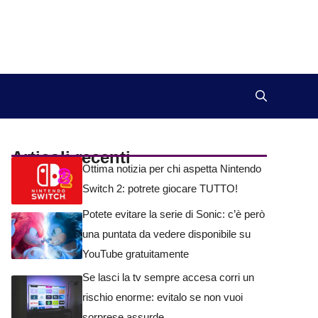
Articoli recenti
Ottima notizia per chi aspetta Nintendo
Switch 2: potrete giocare TUTTO!
Potete evitare la serie di Sonic: c’è però
una puntata da vedere disponibile su
YouTube gratuitamente
Se lasci la tv sempre accesa corri un
rischio enorme: evitalo se non vuoi
sorprese assurde