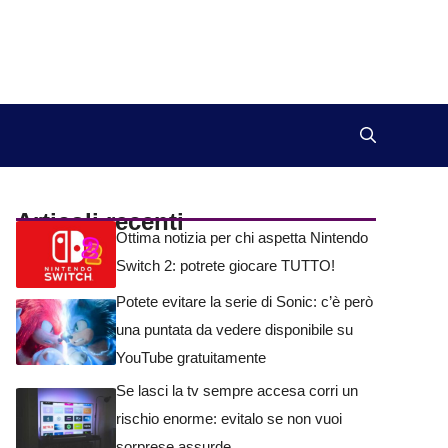
Articoli recenti
Ottima notizia per chi aspetta Nintendo
Switch 2: potrete giocare TUTTO!
Potete evitare la serie di Sonic: c’è però
una puntata da vedere disponibile su
YouTube gratuitamente
Se lasci la tv sempre accesa corri un
rischio enorme: evitalo se non vuoi
sorprese assurde