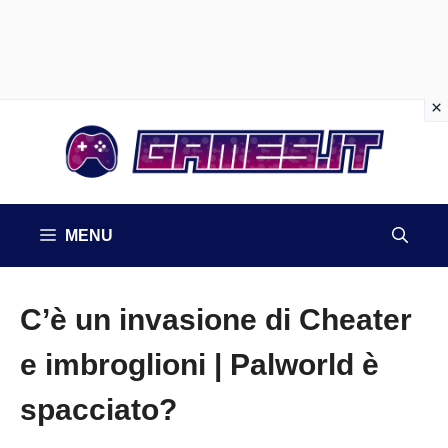
Vai
al
contenuto
MENU
C’è un invasione di Cheater
e imbroglioni | Palworld è
spacciato?