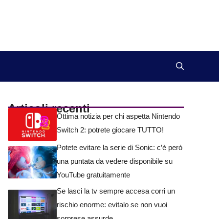
Articoli recenti
Ottima notizia per chi aspetta Nintendo
Switch 2: potrete giocare TUTTO!
Potete evitare la serie di Sonic: c’è però
una puntata da vedere disponibile su
YouTube gratuitamente
Se lasci la tv sempre accesa corri un
rischio enorme: evitalo se non vuoi
sorprese assurde