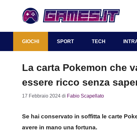
Vai
al
contenuto
GIOCHI
SPORT
TECH
INTR
La carta Pokemon che val
essere ricco senza sape
17 Febbraio 2024
di
Fabio Scapellato
Se hai conservato in soffitta le carte Po
avere in mano una fortuna.