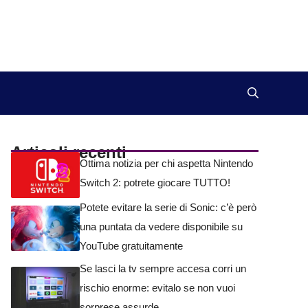
Articoli recenti
Ottima notizia per chi aspetta Nintendo
Switch 2: potrete giocare TUTTO!
Potete evitare la serie di Sonic: c’è però
una puntata da vedere disponibile su
YouTube gratuitamente
Se lasci la tv sempre accesa corri un
rischio enorme: evitalo se non vuoi
sorprese assurde