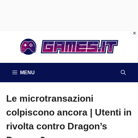
Vai
al
contenuto
MENU
Le microtransazioni
colpiscono ancora | Utenti in
rivolta contro Dragon’s