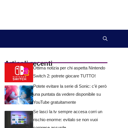
Articoli recenti
Ottima notizia per chi aspetta Nintendo
Switch 2: potrete giocare TUTTO!
Potete evitare la serie di Sonic: c’è però
una puntata da vedere disponibile su
YouTube gratuitamente
Se lasci la tv sempre accesa corri un
rischio enorme: evitalo se non vuoi
sorprese assurde