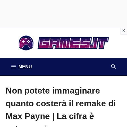
Vai
al
contenuto
MENU
Non potete immaginare
quanto costerà il remake di
Max Payne | La cifra è