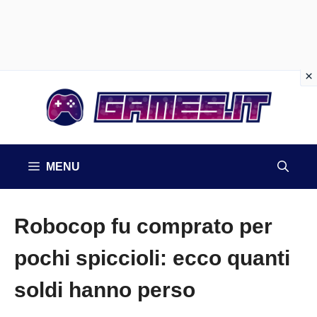
Vai
al
contenuto
MENU
Robocop fu comprato per
pochi spiccioli: ecco quanti
soldi hanno perso