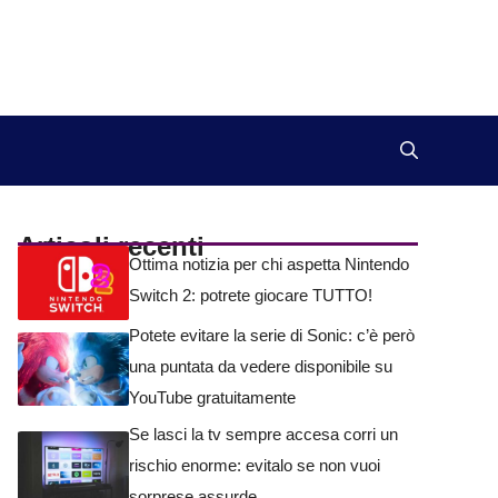
Articoli recenti
Ottima notizia per chi aspetta Nintendo
Switch 2: potrete giocare TUTTO!
Potete evitare la serie di Sonic: c’è però
una puntata da vedere disponibile su
YouTube gratuitamente
Se lasci la tv sempre accesa corri un
rischio enorme: evitalo se non vuoi
sorprese assurde