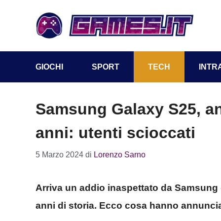
Vai
al
contenuto
GIOCHI
SPORT
TECH
INTR
Samsung Galaxy S25, an
anni: utenti scioccati
5 Marzo 2024
di
Lorenzo Sarno
Arriva un addio inaspettato da Samsung 
anni di storia. Ecco cosa hanno annuncia