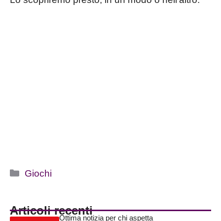
Categorie
Giochi
Articoli recenti
Ottima notizia per chi aspetta