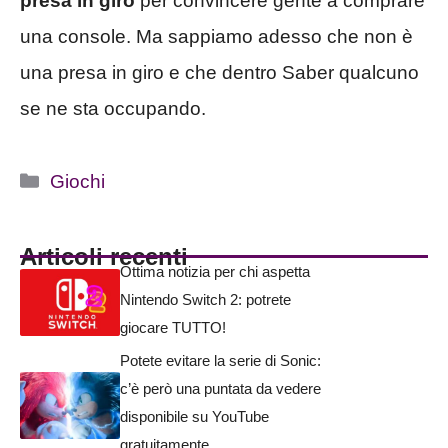
presa in giro
per convincere gente a comprare
una console. Ma sappiamo adesso che non è
una presa in giro e che dentro Saber qualcuno
se ne sta occupando.
Categorie
Giochi
Articoli recenti
Ottima notizia per chi aspetta
Nintendo Switch 2: potrete
giocare TUTTO!
Potete evitare la serie di Sonic:
c’è però una puntata da vedere
disponibile su YouTube
gratuitamente