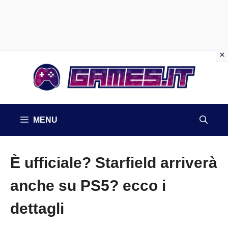
Vai
al
contenuto
MENU
È ufficiale? Starfield arriverà
anche su PS5? ecco i
dettagli