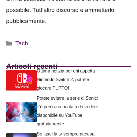
possibile. Tutt’altro discorso è ammetterlo
pubblicamente.
Categorie
Tech
Articoli recenti
Ottima notizia per chi aspetta
Nintendo Switch 2: potrete
giocare TUTTO!
Potete evitare la serie di Sonic:
c’è però una puntata da vedere
disponibile su YouTube
gratuitamente
Se lasci la tv sempre accesa