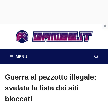
Vai
al
contenuto
MENU
Guerra al pezzotto illegale:
svelata la lista dei siti
bloccati