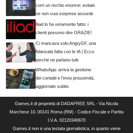
corri un rischio enorme: evitalo
se non vuoi sorprese assurde
Iliad lo ha veramente fatto: i
clienti possono dire GRAZIE!
Ci mancava solo AngryGF, una
fidanzata fatta con le IA | Ecco
perché ne parlano tutti
WhatsApp: arriva la gestione
dei contatti e l’invio prossimità,
aggiornate subito
Games.it di proprietà di DADAFREE SRL - Via Nicola
Marchese 10, 00141 Roma (RM) - Codice Fiscale e Partita
I.V.A. 02120340670
Games.it non è una testata giornalistica, in quanto viene