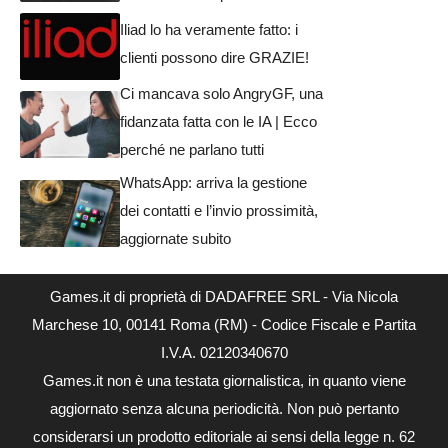
Iliad lo ha veramente fatto: i
clienti possono dire GRAZIE!
Ci mancava solo AngryGF, una
fidanzata fatta con le IA | Ecco
perché ne parlano tutti
WhatsApp: arriva la gestione
dei contatti e l’invio prossimità,
aggiornate subito
Games.it di proprietà di DADAFREE SRL - Via Nicola
Marchese 10, 00141 Roma (RM) - Codice Fiscale e Partita
I.V.A. 02120340670
Games.it non è una testata giornalistica, in quanto viene
aggiornato senza alcuna periodicità. Non può pertanto
considerarsi un prodotto editoriale ai sensi della legge n. 62