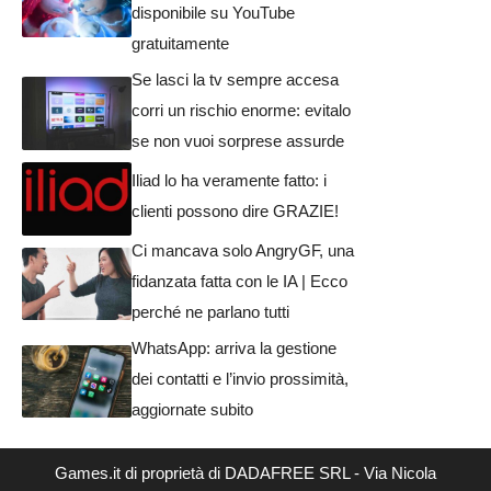
disponibile su YouTube
gratuitamente
Se lasci la tv sempre accesa
corri un rischio enorme: evitalo
se non vuoi sorprese assurde
Iliad lo ha veramente fatto: i
clienti possono dire GRAZIE!
Ci mancava solo AngryGF, una
fidanzata fatta con le IA | Ecco
perché ne parlano tutti
WhatsApp: arriva la gestione
dei contatti e l’invio prossimità,
aggiornate subito
Games.it di proprietà di DADAFREE SRL - Via Nicola