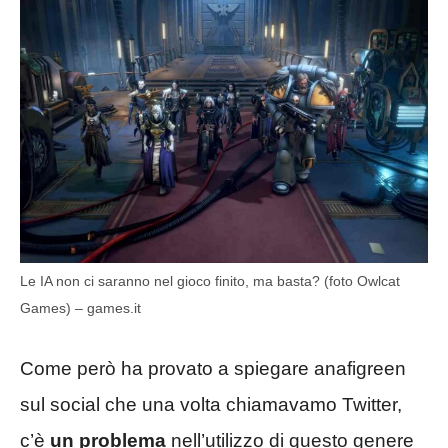
Le IA non ci saranno nel gioco finito, ma basta? (foto Owlcat
Games) – games.it
Come però ha provato a spiegare anafigreen
sul social che una volta chiamavamo Twitter,
c’è
un problema
nell’utilizzo di questo genere