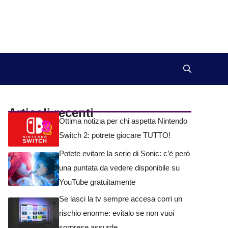
Articoli recenti
Ottima notizia per chi aspetta Nintendo
Switch 2: potrete giocare TUTTO!
Potete evitare la serie di Sonic: c’è però
una puntata da vedere disponibile su
YouTube gratuitamente
Se lasci la tv sempre accesa corri un
rischio enorme: evitalo se non vuoi
sorprese assurde