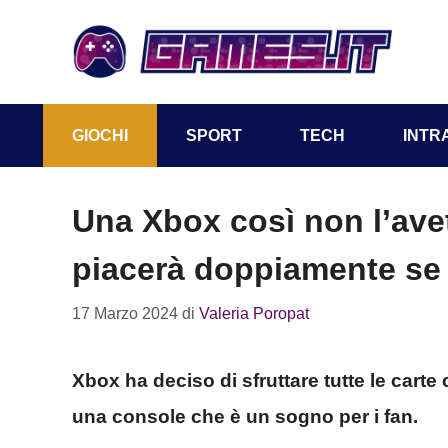
Vai
al
contenuto
GIOCHI
SPORT
TECH
INTR
Una Xbox così non l’avete
piacerà doppiamente se
17 Marzo 2024
di
Valeria Poropat
Xbox ha deciso di sfruttare tutte le cart
una console che è un sogno per i fan.