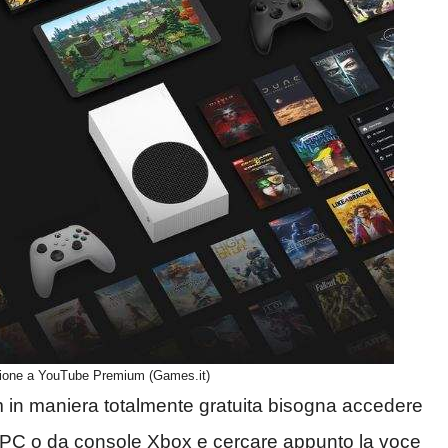
izione a YouTube Premium (Games.it)
m in maniera totalmente gratuita bisogna accedere
da PC o da console Xbox e cercare appunto la voce