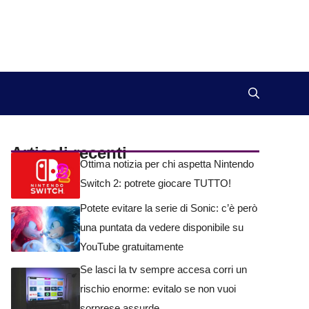
Articoli recenti
Ottima notizia per chi aspetta Nintendo
Switch 2: potrete giocare TUTTO!
Potete evitare la serie di Sonic: c’è però
una puntata da vedere disponibile su
YouTube gratuitamente
Se lasci la tv sempre accesa corri un
rischio enorme: evitalo se non vuoi
sorprese assurde