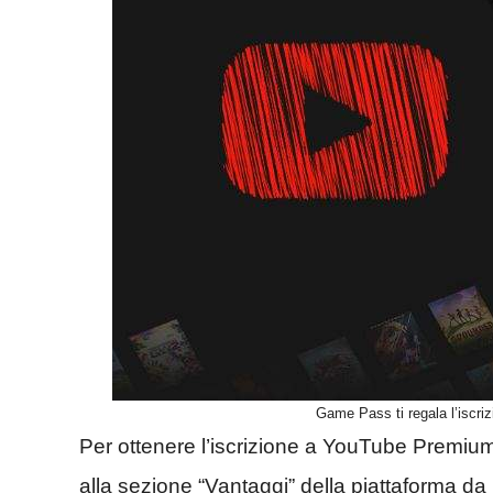
Game Pass ti regala l’iscr
Per ottenere l’iscrizione a YouTube Premiu
alla sezione “Vantaggi” della piattaforma 