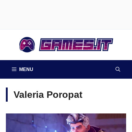
Vai
al
contenuto
MENU
Valeria Poropat