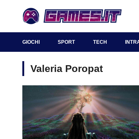
Vai
al
contenuto
GIOCHI
SPORT
TECH
INTR
Valeria Poropat