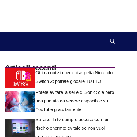
Articoli recenti
Ottima notizia per chi aspetta Nintendo
Switch 2: potrete giocare TUTTO!
Potete evitare la serie di Sonic: c’è però
una puntata da vedere disponibile su
YouTube gratuitamente
Se lasci la tv sempre accesa corri un
rischio enorme: evitalo se non vuoi
sorprese assurde