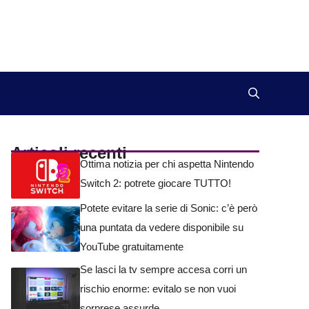
Articoli recenti
Ottima notizia per chi aspetta Nintendo
Switch 2: potrete giocare TUTTO!
Potete evitare la serie di Sonic: c’è però
una puntata da vedere disponibile su
YouTube gratuitamente
Se lasci la tv sempre accesa corri un
rischio enorme: evitalo se non vuoi
sorprese assurde